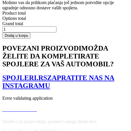
Molimo vas da prilikom plaćanja još jednom potvrdite opcije
ugradnje odnosno dostave vaših spojlera.
Product total
Options total
Grand total
Front
Splitter
Dodaj u korpu
V.3
VW
POVEZANI PROIZVODI
MOŽDA
Golf
ŽELITE DA KOMPLETIRATE
7
R
SPOJLERE ZA VAŠ AUTOMOBIL?
/
R-
Line
SPOJLERI.RS
ZAPRATITE NAS NA
Facelift
INSTAGRAMU
količina
Error validating application
USLOVI KORIŠĆENJA
Društvo za proizvodnju, promet i usluge Botta doo,