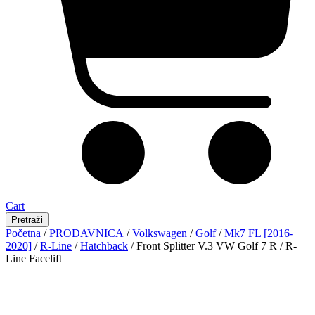
Cart
Pretraži
Početna
/
PRODAVNICA
/
Volkswagen
/
Golf
/
Mk7 FL [2016-
2020]
/
R-Line
/
Hatchback
/ Front Splitter V.3 VW Golf 7 R / R-
Line Facelift