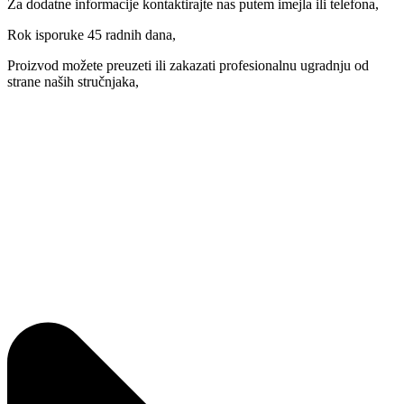
Za dodatne informacije kontaktirajte nas putem imejla ili telefona,
Rok isporuke 45 radnih dana,
Proizvod možete preuzeti ili zakazati profesionalnu ugradnju od
strane naših stručnjaka,