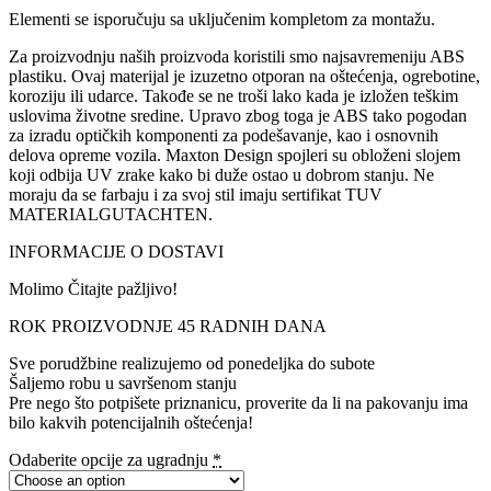
Elementi se isporučuju sa uključenim kompletom za montažu.
Za proizvodnju naših proizvoda koristili smo najsavremeniju ABS
plastiku. Ovaj materijal je izuzetno otporan na oštećenja, ogrebotine,
koroziju ili udarce. Takođe se ne troši lako kada je izložen teškim
uslovima životne sredine. Upravo zbog toga je ABS tako pogodan
za izradu optičkih komponenti za podešavanje, kao i osnovnih
delova opreme vozila. Maxton Design spojleri su obloženi slojem
koji odbija UV zrake kako bi duže ostao u dobrom stanju. Ne
moraju da se farbaju i za svoj stil imaju sertifikat TUV
MATERIALGUTACHTEN.
INFORMACIJE O DOSTAVI
Molimo Čitajte pažljivo!
ROK PROIZVODNJE 45 RADNIH DANA
Sve porudžbine realizujemo od ponedeljka do subote
Šaljemo robu u savršenom stanju
Pre nego što potpišete priznanicu, proverite da li na pakovanju ima
bilo kakvih potencijalnih oštećenja!
Odaberite opcije za ugradnju
*