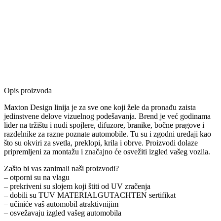
Opis proizvoda
Maxton Design linija je za sve one koji žele da pronađu zaista
jedinstvene delove vizuelnog podešavanja. Brend je već godinama
lider na tržištu i nudi spojlere, difuzore, branike, bočne pragove i
razdelnike za razne poznate automobile. Tu su i zgodni uređaji kao
što su okviri za svetla, preklopi, krila i obrve. Proizvodi dolaze
pripremljeni za montažu i značajno će osvežiti izgled vašeg vozila.
Zašto bi vas zanimali naši proizvodi?
– otporni su na vlagu
– prekriveni su slojem koji štiti od UV zračenja
– dobili su TUV MATERIALGUTACHTEN sertifikat
– učiniće vaš automobil atraktivnijim
– osvežavaju izgled vašeg automobila