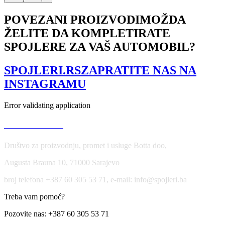
VW
GOLF
POVEZANI PROIZVODI
MOŽDA
V
ŽELITE DA KOMPLETIRATE
GTI
količina
SPOJLERE ZA VAŠ AUTOMOBIL?
SPOJLERI.RS
ZAPRATITE NAS NA
INSTAGRAMU
Error validating application
USLOVI KORIŠĆENJA
Društvo za proizvodnju, promet i usluge Botta doo,
Augusta Brauna 10, 71000 Sarajevo
broj telefona +387 60 305 53 71, e-mail: info@spojleri.ba
Treba vam pomoć?
Pozovite nas: +387 60 305 53 71