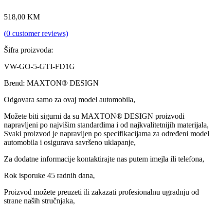
518,00
KM
(
0
customer reviews)
Šifra proizvoda:
VW-GO-5-GTI-FD1G
Brend: MAXTON® DESIGN
Odgovara samo za ovaj model automobila,
Možete biti sigurni da su MAXTON® DESIGN proizvodi
napravljeni po najvišim standardima i od najkvalitetnijih materijala,
Svaki proizvod je napravljen po specifikacijama za određeni model
automobila i osigurava savršeno uklapanje,
Za dodatne informacije kontaktirajte nas putem imejla ili telefona,
Rok isporuke 45 radnih dana,
Proizvod možete preuzeti ili zakazati profesionalnu ugradnju od
strane naših stručnjaka,