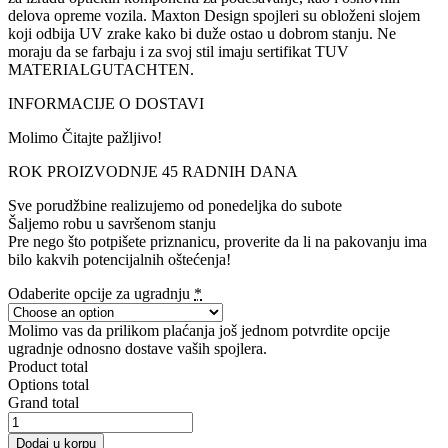
delova opreme vozila. Maxton Design spojleri su obloženi slojem
koji odbija UV zrake kako bi duže ostao u dobrom stanju. Ne
moraju da se farbaju i za svoj stil imaju sertifikat TUV
MATERIALGUTACHTEN.
INFORMACIJE O DOSTAVI
Molimo Čitajte pažljivo!
ROK PROIZVODNJE 45 RADNIH DANA
Sve porudžbine realizujemo od ponedeljka do subote
Šaljemo robu u savršenom stanju
Pre nego što potpišete priznanicu, proverite da li na pakovanju ima
bilo kakvih potencijalnih oštećenja!
Odaberite opcije za ugradnju
*
Molimo vas da prilikom plaćanja još jednom potvrdite opcije
ugradnje odnosno dostave vaših spojlera.
Product total
Options total
Grand total
FRONT
SPLITTER
Dodaj u korpu