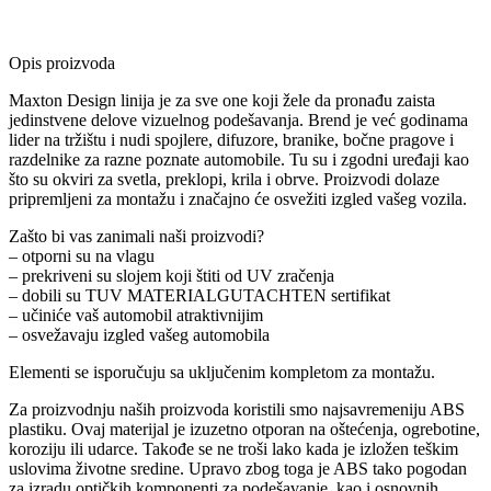
Opis proizvoda
Maxton Design linija je za sve one koji žele da pronađu zaista
jedinstvene delove vizuelnog podešavanja. Brend je već godinama
lider na tržištu i nudi spojlere, difuzore, branike, bočne pragove i
razdelnike za razne poznate automobile. Tu su i zgodni uređaji kao
što su okviri za svetla, preklopi, krila i obrve. Proizvodi dolaze
pripremljeni za montažu i značajno će osvežiti izgled vašeg vozila.
Zašto bi vas zanimali naši proizvodi?
– otporni su na vlagu
– prekriveni su slojem koji štiti od UV zračenja
– dobili su TUV MATERIALGUTACHTEN sertifikat
– učiniće vaš automobil atraktivnijim
– osvežavaju izgled vašeg automobila
Elementi se isporučuju sa uključenim kompletom za montažu.
Za proizvodnju naših proizvoda koristili smo najsavremeniju ABS
plastiku. Ovaj materijal je izuzetno otporan na oštećenja, ogrebotine,
koroziju ili udarce. Takođe se ne troši lako kada je izložen teškim
uslovima životne sredine. Upravo zbog toga je ABS tako pogodan
za izradu optičkih komponenti za podešavanje, kao i osnovnih