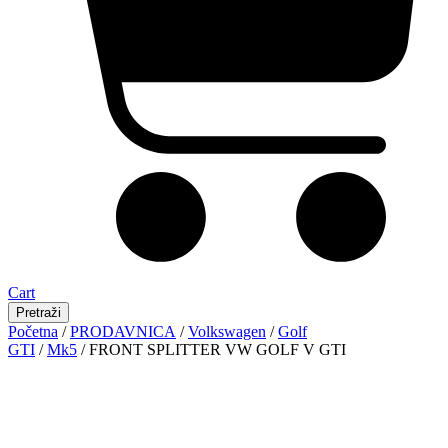
Cart
Pretraži
Početna
/
PRODAVNICA
/
Volkswagen
/
Golf
GTI
/
Mk5
/ FRONT SPLITTER VW GOLF V GTI