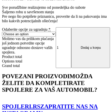
Sve porudžbine realizujemo od ponedeljka do subote
Šaljemo robu u savršenom stanju
Pre nego što potpišete priznanicu, proverite da li na pakovanju ima
bilo kakvih potencijalnih oštećenja!
FRONT
Odaberite opcije za ugradnju
*
SPLITTER
VW
Molimo vas da prilikom plaćanja
GOLF
još jednom potvrdite opcije
VI
ugradnje odnosno dostave vaših
Dodaj u korpu
GTI
spojlera.
35TH
Product total
količina
Options total
Grand total
POVEZANI PROIZVODI
MOŽDA
ŽELITE DA KOMPLETIRATE
SPOJLERE ZA VAŠ AUTOMOBIL?
SPOJLERI.RS
ZAPRATITE NAS NA