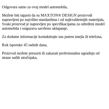
Odgovara samo za ovaj model automobila,
Možete biti sigurni da su MAXTON® DESIGN proizvodi
napravljeni po najvišim standardima i od najkvalitetnijih materijala,
Svaki proizvod je napravljen po specifikacijama za određeni model
automobila i osigurava savršeno uklapanje,
Za dodatne informacije kontaktirajte nas putem imejla ili telefona,
Rok isporuke 45 radnih dana,
Proizvod možete preuzeti ili zakazati profesionalnu ugradnju od
strane naših stručnjaka,