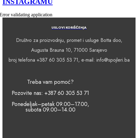
INSTAGRAMU
Error validating application
USLOVI KORIŠĆENJA
Društvo za proizvodnju, promet i usluge Botta doo,
Augusta Brauna 10, 71000 Sarajevo
broj telefona +387 60 305 53 71, e-mail: info@spojleri.ba
Treba vam pomoć?
Pozovite nas: +387 60 305 53 71
Ponedeljak–petak 09.00–17.00,
subota 09.00–14.00