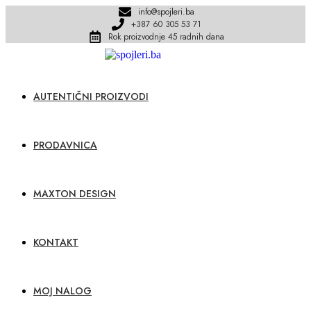
Skip
info@spojleri.ba
to
+387 60 305 53 71
content
Rok proizvodnje 45 radnih dana
AUTENTIČNI PROIZVODI
PRODAVNICA
MAXTON DESIGN
KONTAKT
MOJ NALOG