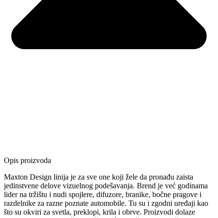
Opis proizvoda
Maxton Design linija je za sve one koji žele da pronađu zaista
jedinstvene delove vizuelnog podešavanja. Brend je već godinama
lider na tržištu i nudi spojlere, difuzore, branike, bočne pragove i
razdelnike za razne poznate automobile. Tu su i zgodni uređaji kao
što su okviri za svetla, preklopi, krila i obrve. Proizvodi dolaze