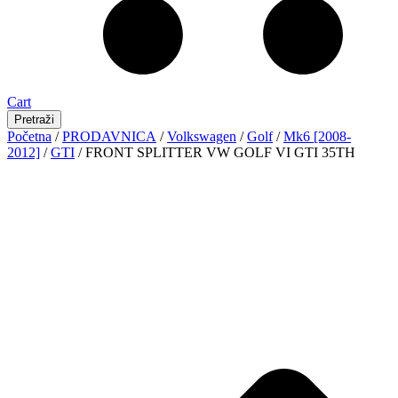
Cart
Pretraži
Početna
/
PRODAVNICA
/
Volkswagen
/
Golf
/
Mk6 [2008-
2012]
/
GTI
/ FRONT SPLITTER VW GOLF VI GTI 35TH