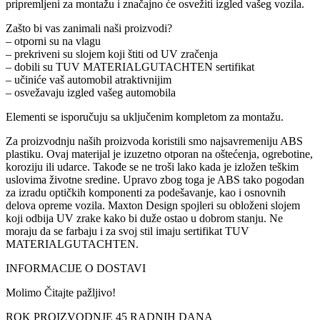
pripremljeni za montažu i značajno će osvežiti izgled vašeg vozila.
Zašto bi vas zanimali naši proizvodi?
– otporni su na vlagu
– prekriveni su slojem koji štiti od UV zračenja
– dobili su TUV MATERIALGUTACHTEN sertifikat
– učiniće vaš automobil atraktivnijim
– osvežavaju izgled vašeg automobila
Elementi se isporučuju sa uključenim kompletom za montažu.
Za proizvodnju naših proizvoda koristili smo najsavremeniju ABS
plastiku. Ovaj materijal je izuzetno otporan na oštećenja, ogrebotine,
koroziju ili udarce. Takođe se ne troši lako kada je izložen teškim
uslovima životne sredine. Upravo zbog toga je ABS tako pogodan
za izradu optičkih komponenti za podešavanje, kao i osnovnih
delova opreme vozila. Maxton Design spojleri su obloženi slojem
koji odbija UV zrake kako bi duže ostao u dobrom stanju. Ne
moraju da se farbaju i za svoj stil imaju sertifikat TUV
MATERIALGUTACHTEN.
INFORMACIJE O DOSTAVI
Molimo Čitajte pažljivo!
ROK PROIZVODNJE 45 RADNIH DANA