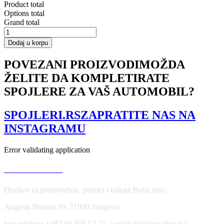
Product total
Options total
Grand total
FRONT
SPLITTER
Dodaj u korpu
VW
Passat
POVEZANI PROIZVODI
MOŽDA
CC
ŽELITE DA KOMPLETIRATE
R36
RLINE
SPOJLERE ZA VAŠ AUTOMOBIL?
(Preface)
količina
SPOJLERI.RS
ZAPRATITE NAS NA
INSTAGRAMU
Error validating application
USLOVI KORIŠĆENJA
Društvo za proizvodnju, promet i usluge Botta doo,
Augusta Brauna 10, 71000 Sarajevo
broj telefona +387 60 305 53 71, e-mail: info@spojleri.ba