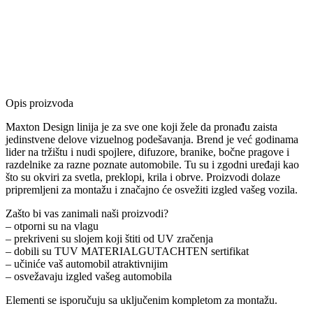
Opis proizvoda
Maxton Design linija je za sve one koji žele da pronađu zaista
jedinstvene delove vizuelnog podešavanja. Brend je već godinama
lider na tržištu i nudi spojlere, difuzore, branike, bočne pragove i
razdelnike za razne poznate automobile. Tu su i zgodni uređaji kao
što su okviri za svetla, preklopi, krila i obrve. Proizvodi dolaze
pripremljeni za montažu i značajno će osvežiti izgled vašeg vozila.
Zašto bi vas zanimali naši proizvodi?
– otporni su na vlagu
– prekriveni su slojem koji štiti od UV zračenja
– dobili su TUV MATERIALGUTACHTEN sertifikat
– učiniće vaš automobil atraktivnijim
– osvežavaju izgled vašeg automobila
Elementi se isporučuju sa uključenim kompletom za montažu.