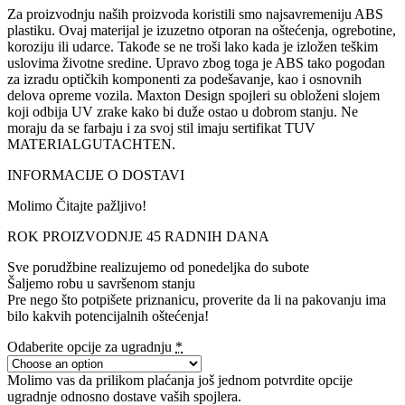
Za proizvodnju naših proizvoda koristili smo najsavremeniju ABS
plastiku. Ovaj materijal je izuzetno otporan na oštećenja, ogrebotine,
koroziju ili udarce. Takođe se ne troši lako kada je izložen teškim
uslovima životne sredine. Upravo zbog toga je ABS tako pogodan
za izradu optičkih komponenti za podešavanje, kao i osnovnih
delova opreme vozila. Maxton Design spojleri su obloženi slojem
koji odbija UV zrake kako bi duže ostao u dobrom stanju. Ne
moraju da se farbaju i za svoj stil imaju sertifikat TUV
MATERIALGUTACHTEN.
INFORMACIJE O DOSTAVI
Molimo Čitajte pažljivo!
ROK PROIZVODNJE 45 RADNIH DANA
Sve porudžbine realizujemo od ponedeljka do subote
Šaljemo robu u savršenom stanju
Pre nego što potpišete priznanicu, proverite da li na pakovanju ima
bilo kakvih potencijalnih oštećenja!
Odaberite opcije za ugradnju
*
Molimo vas da prilikom plaćanja još jednom potvrdite opcije
ugradnje odnosno dostave vaših spojlera.