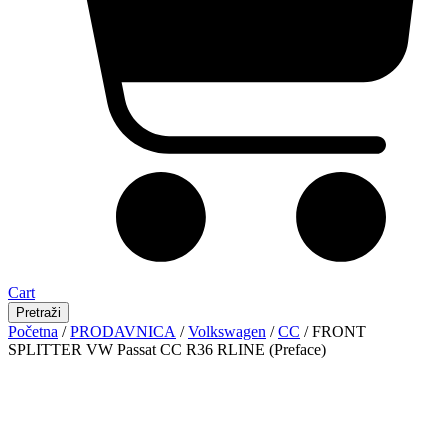
Cart
Pretraži
Početna
/
PRODAVNICA
/
Volkswagen
/
CC
/ FRONT
SPLITTER VW Passat CC R36 RLINE (Preface)