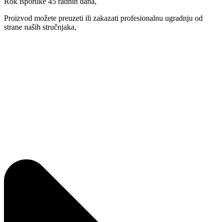
Rok isporuke 45 radnih dana,
Proizvod možete preuzeti ili zakazati profesionalnu ugradnju od
strane naših stručnjaka,