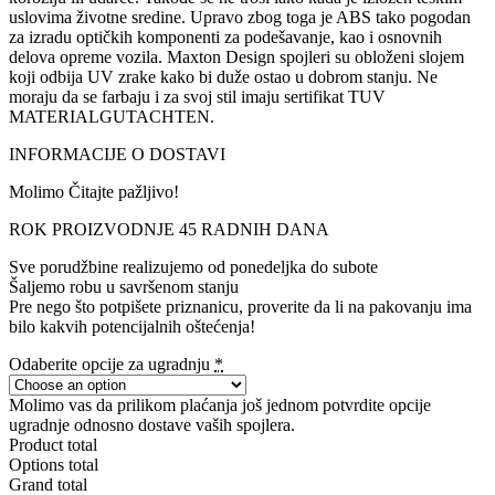
uslovima životne sredine. Upravo zbog toga je ABS tako pogodan
za izradu optičkih komponenti za podešavanje, kao i osnovnih
delova opreme vozila. Maxton Design spojleri su obloženi slojem
koji odbija UV zrake kako bi duže ostao u dobrom stanju. Ne
moraju da se farbaju i za svoj stil imaju sertifikat TUV
MATERIALGUTACHTEN.
INFORMACIJE O DOSTAVI
Molimo Čitajte pažljivo!
ROK PROIZVODNJE 45 RADNIH DANA
Sve porudžbine realizujemo od ponedeljka do subote
Šaljemo robu u savršenom stanju
Pre nego što potpišete priznanicu, proverite da li na pakovanju ima
bilo kakvih potencijalnih oštećenja!
Odaberite opcije za ugradnju
*
Molimo vas da prilikom plaćanja još jednom potvrdite opcije
ugradnje odnosno dostave vaših spojlera.
Product total
Options total
Grand total