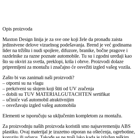
Opis proizvoda
Maxton Design linija je za sve one koji žele da pronađu zaista
jedinstvene delove vizuelnog podešavanja. Brend je već godinama
lider na tržištu i nudi spojlere, difuzore, branike, bočne pragove i
razdelnike za razne poznate automobile. Tu su i zgodni uređaji kao
što su okviri za svetla, preklopi, krila i obrve. Proizvodi dolaze
pripremljeni za montažu i značajno će osvežiti izgled vašeg vozila.
Zašto bi vas zanimali naši proizvodi?
– otporni su na vlagu
– prekriveni su slojem koji štiti od UV zračenja
– dobili su TUV MATERIALGUTACHTEN sertifikat
– učiniće vaš automobil atraktivnijim
– osvežavaju izgled vašeg automobila
Elementi se isporučuju sa uključenim kompletom za montažu.
Za proizvodnju naših proizvoda koristili smo najsavremeniju ABS
plastiku. Ovaj materijal je izuzetno otporan na oštećenja, ogrebotine,
koroziju ili udarce. Takođe se ne troši lako kada je izložen teškim