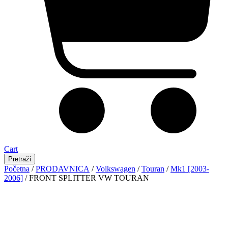
Cart
Pretraži
Početna
/
PRODAVNICA
/
Volkswagen
/
Touran
/
Mk1 [2003-
2006]
/ FRONT SPLITTER VW TOURAN