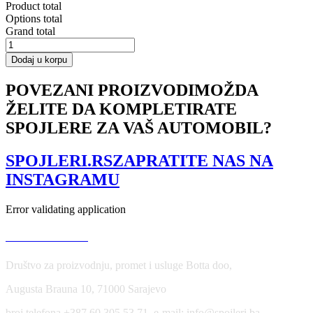
Product total
Options total
Grand total
Rear
Side
Dodaj u korpu
Splitters
for
POVEZANI PROIZVODI
MOŽDA
BMW
ŽELITE DA KOMPLETIRATE
X2
F39
SPOJLERE ZA VAŠ AUTOMOBIL?
M-
Pack
količina
SPOJLERI.RS
ZAPRATITE NAS NA
INSTAGRAMU
Error validating application
USLOVI KORIŠĆENJA
Društvo za proizvodnju, promet i usluge Botta doo,
Augusta Brauna 10, 71000 Sarajevo
broj telefona +387 60 305 53 71, e-mail: info@spojleri.ba