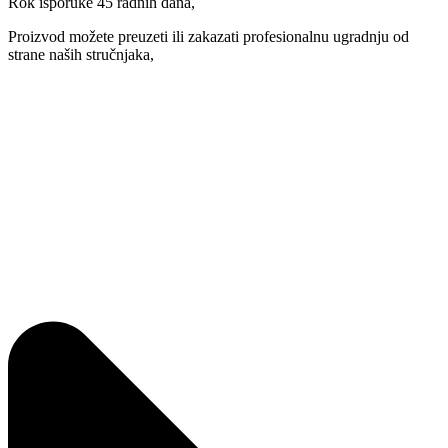
Rok isporuke 45 radnih dana,
Proizvod možete preuzeti ili zakazati profesionalnu ugradnju od
strane naših stručnjaka,