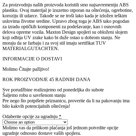
Za proizvodnju naših proizvoda koristili smo najsavremeniju ABS
plastiku. Ovaj materijal je izuzetno otporan na oštećenja, ogrebotine,
koroziju ili udarce. Takođe se ne troši lako kada je izložen teškim
uslovima životne sredine. Upravo zbog toga je ABS tako pogodan
za izradu optičkih komponenti za podešavanje, kao i osnovnih
delova opreme vozila. Maxton Design spojleri su obloženi slojem
koji odbija UV zrake kako bi duže ostao u dobrom stanju. Ne
moraju da se farbaju i za svoj stil imaju sertifikat TUV
MATERIALGUTACHTEN.
INFORMACIJE O DOSTAVI
Molimo Čitajte pažljivo!
ROK PROIZVODNJE 45 RADNIH DANA
Sve porudžbine realizujemo od ponedeljka do subote
Šaljemo robu u savršenom stanju
Pre nego što potpišete priznanicu, proverite da li na pakovanju ima
bilo kakvih potencijalnih oštećenja!
Odaberite opcije za ugradnju
*
Molimo vas da prilikom plaćanja još jednom potvrdite opcije
ugradnje odnosno dostave vaših spojlera.