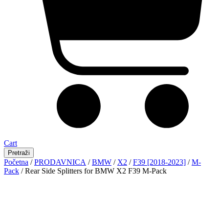
Cart
Pretraži
Početna
/
PRODAVNICA
/
BMW
/
X2
/
F39 [2018-2023]
/
M-
Pack
/ Rear Side Splitters for BMW X2 F39 M-Pack