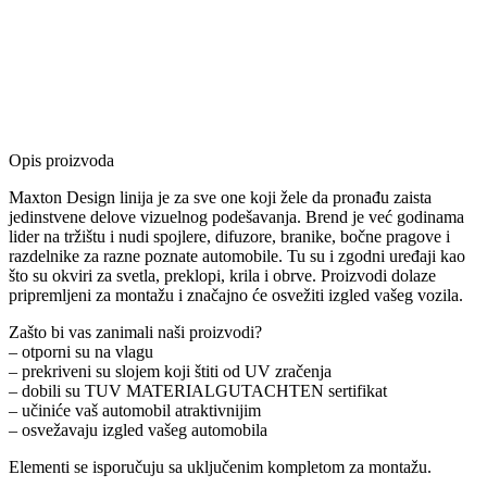
Opis proizvoda
Maxton Design linija je za sve one koji žele da pronađu zaista
jedinstvene delove vizuelnog podešavanja. Brend je već godinama
lider na tržištu i nudi spojlere, difuzore, branike, bočne pragove i
razdelnike za razne poznate automobile. Tu su i zgodni uređaji kao
što su okviri za svetla, preklopi, krila i obrve. Proizvodi dolaze
pripremljeni za montažu i značajno će osvežiti izgled vašeg vozila.
Zašto bi vas zanimali naši proizvodi?
– otporni su na vlagu
– prekriveni su slojem koji štiti od UV zračenja
– dobili su TUV MATERIALGUTACHTEN sertifikat
– učiniće vaš automobil atraktivnijim
– osvežavaju izgled vašeg automobila
Elementi se isporučuju sa uključenim kompletom za montažu.