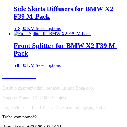
Side Skirts Diffusers for BMW X2
F39 M-Pack
518,00
KM
Select options
Front Splitter for BMW X2 F39 M-
Pack
648,00
KM
Select options
USLOVI KORIŠĆENJA
Društvo za proizvodnju, promet i usluge Botta doo,
Augusta Brauna 10, 71000 Sarajevo
broj telefona +387 60 305 53 71, e-mail: info@spojleri.ba
Treba vam pomoć?
Pozovite nas: +387 60 305 53 71