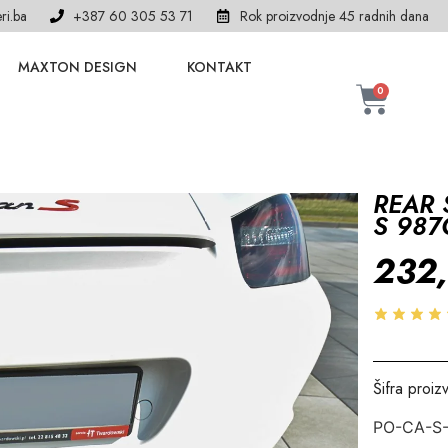
ri.ba
+387 60 305 53 71
Rok proizvodnje 45 radnih dana
MAXTON DESIGN
KONTAKT
0
REAR 
S 987
232
Šifra proiz
PO-CA-S