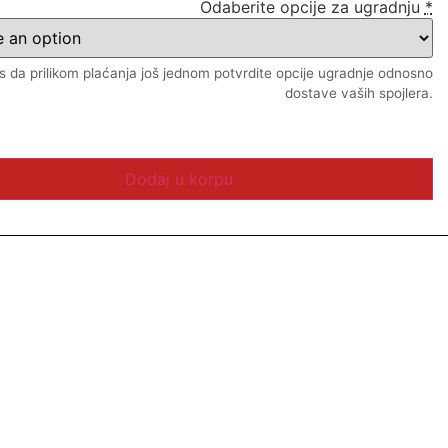
Odaberite opcije za ugradnju
*
 da prilikom plaćanja još jednom potvrdite opcije ugradnje odnosno
dostave vaših spojlera.
Dodaj u korpu