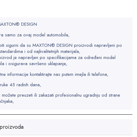
 MAXTON® DESIGN
a samo za ovaj model automobila,
biti sigurni da su MAXTON® DESIGN proizvodi napravljeni po
standardima i od najkvalitetnijih materijala,
oizvod je napravljen po specifikacijama za određeni model
la i osigurava savršeno uklapanje,
e informacije kontaktirajte nas putem imejla ili telefona,
ruke 45 radnih dana,
 možete preuzeti ili zakazati profesionalnu ugradnju od strane
učnjaka,
proizvoda