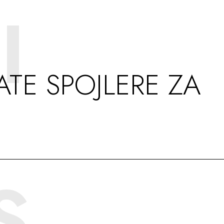
I
ATE SPOJLERE ZA
S