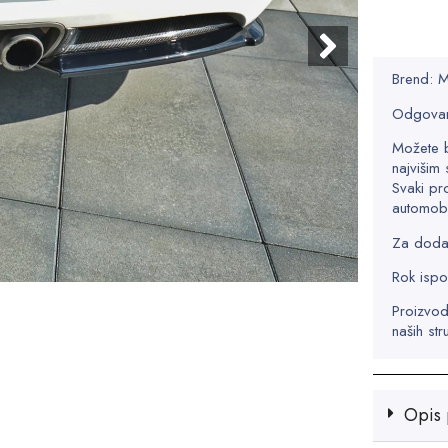
Brend:
Odgovar
Možete 
najvišim 
Svaki pr
automobi
Za dodatn
Rok ispo
Proizvod
naših str
Opis 