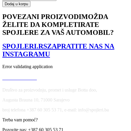
Splitter
Dodaj u korpu
Skoda
Fabia
POVEZANI PROIZVODI
MOŽDA
RS
ŽELITE DA KOMPLETIRATE
Mk1
količina
SPOJLERE ZA VAŠ AUTOMOBIL?
SPOJLERI.RS
ZAPRATITE NAS NA
INSTAGRAMU
Error validating application
USLOVI KORIŠĆENJA
Društvo za proizvodnju, promet i usluge Botta doo,
Augusta Brauna 10, 71000 Sarajevo
broj telefona +387 60 305 53 71, e-mail: info@spojleri.ba
Treba vam pomoć?
Pozovite nas: +387 60 305 53 71