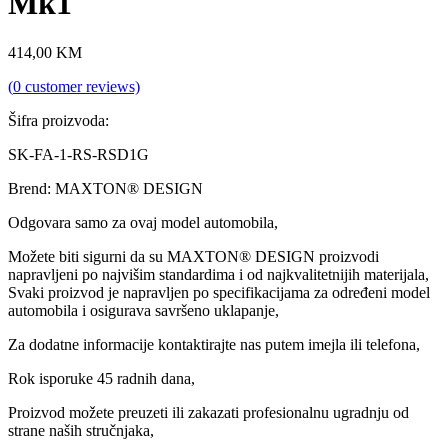
Mk1
414,00
KM
(
0
customer reviews)
Šifra proizvoda:
SK-FA-1-RS-RSD1G
Brend: MAXTON® DESIGN
Odgovara samo za ovaj model automobila,
Možete biti sigurni da su MAXTON® DESIGN proizvodi
napravljeni po najvišim standardima i od najkvalitetnijih materijala,
Svaki proizvod je napravljen po specifikacijama za određeni model
automobila i osigurava savršeno uklapanje,
Za dodatne informacije kontaktirajte nas putem imejla ili telefona,
Rok isporuke 45 radnih dana,
Proizvod možete preuzeti ili zakazati profesionalnu ugradnju od
strane naših stručnjaka,