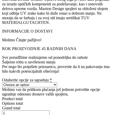
za izradu optičkih komponenti za podešavanje, kao i osnovnih
delova opreme vozila. Maxton Design spojleri su obloženi slojem
koji odbija UV zrake kako bi duže ostao u dobrom stanju. Ne
moraju da se farbaju i za svoj stil imaju sertifikat TUV
MATERIALGUTACHTEN.
INFORMACIJE O DOSTAVI
Molimo Čitajte pažljivo!
ROK PROIZVODNJE 45 RADNIH DANA
Sve porudžbine realizujemo od ponedeljka do subote
Šaljemo robu u savršenom stanju
Pre nego što potpišete priznanicu, proverite da li na pakovanju ima
bilo kakvih potencijalnih oštećenja!
Odaberite opcije za ugradnju
*
Molimo vas da prilikom plaćanja još jednom potvrdite opcije
ugradnje odnosno dostave vaših spojlera.
Product total
Options total
Grand total
Rear