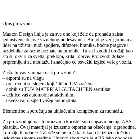
Opis proizvoda
Maxton Design linija je za sve one koji žele da pronađu zaista
jedinstvene delove vizuelnog podešavanja. Brend je već godinama
lider na tržištu i nudi spojlere, difuzore, branike, bočne pragove i
razdelnike za razne poznate automobile. Tu su i zgodni uređaji kao
što su okviri za svetla, preklopi, krila i obrve. Proizvodi dolaze
pripremljeni za montažu i značajno će osvežiti izgled vašeg vozila.
Zašto bi vas zanimali naši proizvodi?
– otporni su na vlagu
– prekriveni su slojem koji štiti od UV zračenja
– dobili su TUV MATERIALGUTACHTEN sertifikat
– učiniće vaš automobil atraktivnijim
– osvežavaju izgled vašeg automobila
Elementi se isporučuju sa uključenim kompletom za montažu.
Za proizvodnju naših proizvoda koristili smo najsavremeniju ABS
plastiku. Ovaj materijal je izuzetno otporan na oštećenja, ogrebotine,
koroziju ili udarce. Takođe se ne troši lako kada je izložen teškim
uslovima životne sredine. Upravo zbog toga je ABS tako pogodan