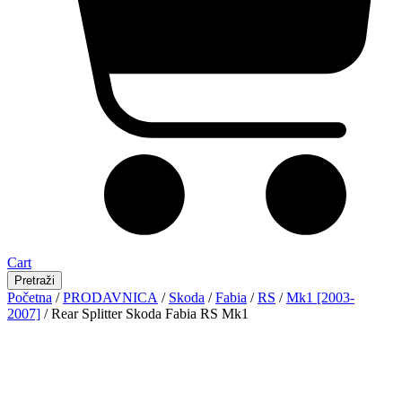
Cart
Pretraži
Početna
/
PRODAVNICA
/
Skoda
/
Fabia
/
RS
/
Mk1 [2003-
2007]
/ Rear Splitter Skoda Fabia RS Mk1