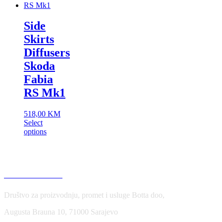
Side
Skirts
Diffusers
Skoda
Fabia
RS Mk1
518,00
KM
Select
options
USLOVI KORIŠĆENJA
Društvo za proizvodnju, promet i usluge Botta doo,
Augusta Brauna 10, 71000 Sarajevo