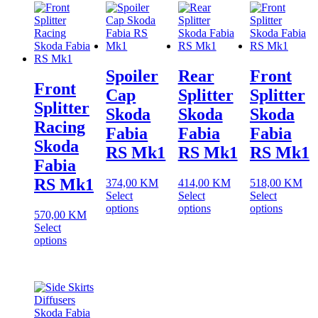
latest
Spoiler
Rear
Front
Front
Cap
Splitter
Splitter
Splitter
Skoda
Skoda
Skoda
Racing
Fabia
Fabia
Fabia
Skoda
RS Mk1
RS Mk1
RS Mk1
Fabia
RS Mk1
374,00
KM
414,00
KM
518,00
KM
Select
Select
Select
options
options
options
570,00
KM
Select
options