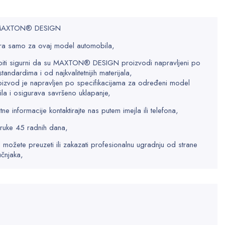
 MAXTON® DESIGN
a samo za ovaj model automobila,
biti sigurni da su MAXTON® DESIGN proizvodi napravljeni po
standardima i od najkvalitetnijih materijala,
oizvod je napravljen po specifikacijama za određeni model
la i osigurava savršeno uklapanje,
e informacije kontaktirajte nas putem imejla ili telefona,
ruke 45 radnih dana,
 možete preuzeti ili zakazati profesionalnu ugradnju od strane
učnjaka,