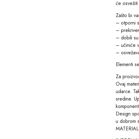
će osvežit
Zašto bi va
– otporni 
– prekriven
– dobili 
– učiniće v
– osvežava
Elementi s
Za proizvod
Ovaj materi
udarce. Tak
sredine. U
komponenti
Design spo
u dobrom st
MATERIA