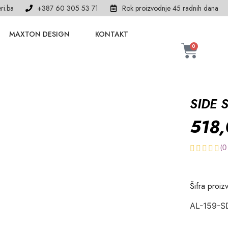
ri.ba
+387 60 305 53 71
Rok proizvodnje 45 radnih dana
MAXTON DESIGN
KONTAKT
0
SIDE 
518
(
0
Šifra proiz
AL-159-S