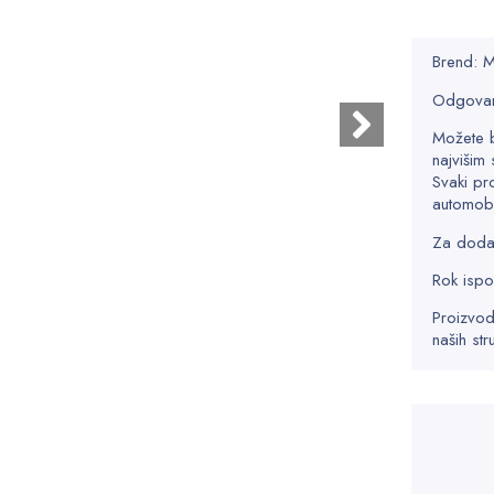
Brend:
Odgovar
Možete 
najvišim 
Svaki pr
automobi
Za dodatn
Rok ispo
Proizvod
naših str