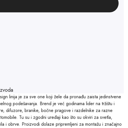
izvoda
gn linija je za sve one koji žele da pronađu zaista jedinstvene
elnog podešavanja. Brend je već godinama lider na tržištu i
ere, difuzore, branike, bočne pragove i razdelnike za razne
omobile. Tu su i zgodni uređaji kao što su okviri za svetla,
rila i obrve. Proizvodi dolaze pripremljeni za montažu i značajno