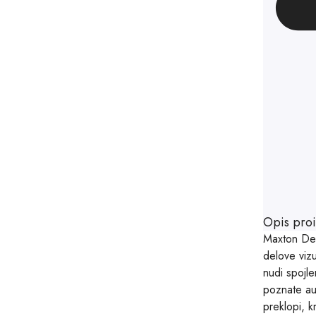
Opis pro
Maxton Desi
delove vizu
nudi spojl
poznate aut
preklopi, k