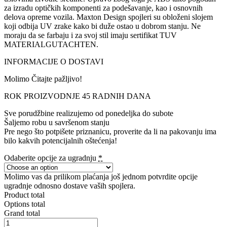
za izradu optičkih komponenti za podešavanje, kao i osnovnih
delova opreme vozila. Maxton Design spojleri su obloženi slojem
koji odbija UV zrake kako bi duže ostao u dobrom stanju. Ne
moraju da se farbaju i za svoj stil imaju sertifikat TUV
MATERIALGUTACHTEN.
INFORMACIJE O DOSTAVI
Molimo Čitajte pažljivo!
ROK PROIZVODNJE 45 RADNIH DANA
Sve porudžbine realizujemo od ponedeljka do subote
Šaljemo robu u savršenom stanju
Pre nego što potpišete priznanicu, proverite da li na pakovanju ima
bilo kakvih potencijalnih oštećenja!
Odaberite opcije za ugradnju
*
Molimo vas da prilikom plaćanja još jednom potvrdite opcije
ugradnje odnosno dostave vaših spojlera.
Product total
Options total
Grand total
SIDE