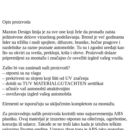
Opis proizvoda
Maxton Design linija je za sve one koji žele da pronađu zaista
jedinstvene delove vizuelnog podešavanja. Brend je već godinama
lider na tržištu i nudi spojlere, difuzore, branike, bočne pragove i
razdelnike za razne poznate automobile. Tu su i zgodni uređaji kao
što su okviri za svetla, preklopi, krila i obrve. Proizvodi dolaze
pripremljeni za montažu i značajno će osvežiti izgled vašeg vozila.
Zašto bi vas zanimali naši proizvodi?
– otporni su na vlagu
– prekriveni su slojem koji štiti od UV zračenja
– dobili su TUV MATERIALGUTACHTEN sertifikat
– učiniće vaš automobil atraktivnijim
– osvežavaju izgled vašeg automobila
Elementi se isporučuju sa uključenim kompletom za montažu.
Za proizvodnju naših proizvoda koristili smo najsavremeniju ABS
plastiku. Ovaj materijal je izuzetno otporan na oštećenja, ogrebotine,
koroziju ili udarce. Takođe se ne troši lako kada je izložen teškim
uslovima životne sredine. Upravo zbog toga je ABS tako pogodan