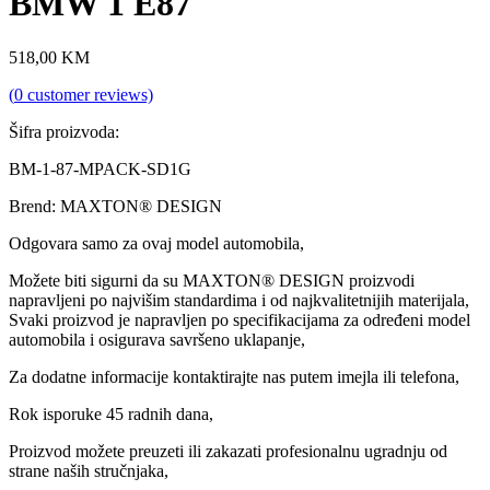
BMW 1 E87
518,00
KM
(
0
customer reviews)
Šifra proizvoda:
BM-1-87-MPACK-SD1G
Brend: MAXTON® DESIGN
Odgovara samo za ovaj model automobila,
Možete biti sigurni da su MAXTON® DESIGN proizvodi
napravljeni po najvišim standardima i od najkvalitetnijih materijala,
Svaki proizvod je napravljen po specifikacijama za određeni model
automobila i osigurava savršeno uklapanje,
Za dodatne informacije kontaktirajte nas putem imejla ili telefona,
Rok isporuke 45 radnih dana,
Proizvod možete preuzeti ili zakazati profesionalnu ugradnju od
strane naših stručnjaka,