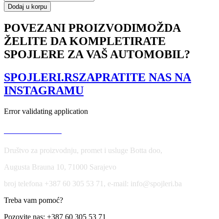
SKIRTS
Dodaj u korpu
DIFFUSERS
BMW
POVEZANI PROIZVODI
MOŽDA
1
ŽELITE DA KOMPLETIRATE
E87
količina
SPOJLERE ZA VAŠ AUTOMOBIL?
SPOJLERI.RS
ZAPRATITE NAS NA
INSTAGRAMU
Error validating application
USLOVI KORIŠĆENJA
Društvo za proizvodnju, promet i usluge Botta doo,
Augusta Brauna 10, 71000 Sarajevo
broj telefona +387 60 305 53 71, e-mail: info@spojleri.ba
Treba vam pomoć?
Pozovite nas: +387 60 305 53 71