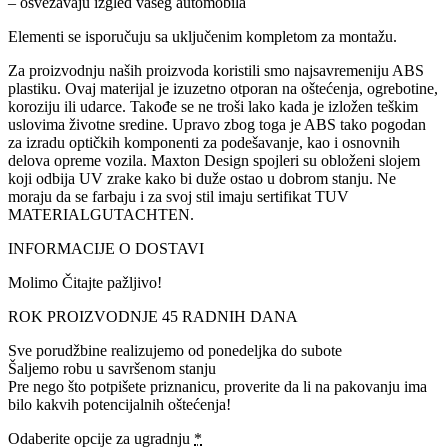
– osvežavaju izgled vašeg automobila
Elementi se isporučuju sa uključenim kompletom za montažu.
Za proizvodnju naših proizvoda koristili smo najsavremeniju ABS
plastiku. Ovaj materijal je izuzetno otporan na oštećenja, ogrebotine,
koroziju ili udarce. Takođe se ne troši lako kada je izložen teškim
uslovima životne sredine. Upravo zbog toga je ABS tako pogodan
za izradu optičkih komponenti za podešavanje, kao i osnovnih
delova opreme vozila. Maxton Design spojleri su obloženi slojem
koji odbija UV zrake kako bi duže ostao u dobrom stanju. Ne
moraju da se farbaju i za svoj stil imaju sertifikat TUV
MATERIALGUTACHTEN.
INFORMACIJE O DOSTAVI
Molimo Čitajte pažljivo!
ROK PROIZVODNJE 45 RADNIH DANA
Sve porudžbine realizujemo od ponedeljka do subote
Šaljemo robu u savršenom stanju
Pre nego što potpišete priznanicu, proverite da li na pakovanju ima
bilo kakvih potencijalnih oštećenja!
Odaberite opcije za ugradnju
*