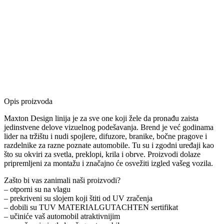
Opis proizvoda
Maxton Design linija je za sve one koji žele da pronađu zaista
jedinstvene delove vizuelnog podešavanja. Brend je već godinama
lider na tržištu i nudi spojlere, difuzore, branike, bočne pragove i
razdelnike za razne poznate automobile. Tu su i zgodni uređaji kao
što su okviri za svetla, preklopi, krila i obrve. Proizvodi dolaze
pripremljeni za montažu i značajno će osvežiti izgled vašeg vozila.
Zašto bi vas zanimali naši proizvodi?
– otporni su na vlagu
– prekriveni su slojem koji štiti od UV zračenja
– dobili su TUV MATERIALGUTACHTEN sertifikat
– učiniće vaš automobil atraktivnijim