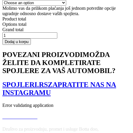
Molimo vas da prilikom plaćanja još jednom potvrdite opcije
ugradnje odnosno dostave vaših spojlera.
Product total
Options total
Grand total
SIDE
SKIRTS
Dodaj u korpu
DIFFUSERS
FIAT
POVEZANI PROIZVODI
MOŽDA
GRANDE
ŽELITE DA KOMPLETIRATE
PUNTO
ABARTH
SPOJLERE ZA VAŠ AUTOMOBIL?
količina
SPOJLERI.RS
ZAPRATITE NAS NA
INSTAGRAMU
Error validating application
USLOVI KORIŠĆENJA
Društvo za proizvodnju, promet i usluge Botta doo,