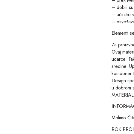
– prekriven
– dobili 
– učiniće v
– osvežava
Elementi s
Za proizvod
Ovaj materi
udarce. Tak
sredine. U
komponenti
Design spo
u dobrom st
MATERIA
INFORMAC
Molimo Čita
ROK PRO