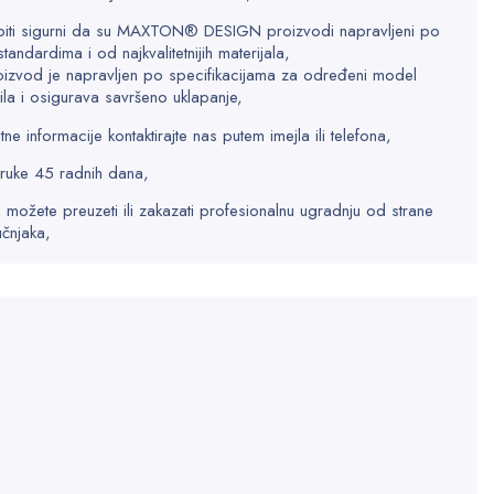
biti sigurni da su MAXTON® DESIGN proizvodi napravljeni po
standardima i od najkvalitetnijih materijala,
oizvod je napravljen po specifikacijama za određeni model
la i osigurava savršeno uklapanje,
e informacije kontaktirajte nas putem imejla ili telefona,
ruke 45 radnih dana,
 možete preuzeti ili zakazati profesionalnu ugradnju od strane
učnjaka,