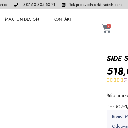
ri.ba
+387 60 305 53 71
Rok proizvodnje 45 radnih dana
MAXTON DESIGN
KONTAKT
0
SIDE 
518
(
0
Šifra proiz
PE-RCZ-1
Brend:
Odgovar