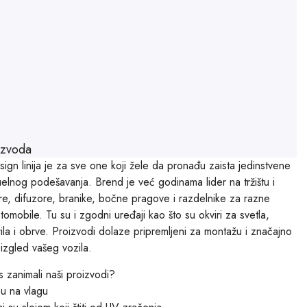
izvoda
gn linija je za sve one koji žele da pronađu zaista jedinstvene
elnog podešavanja. Brend je već godinama lider na tržištu i
ere, difuzore, branike, bočne pragove i razdelnike za razne
omobile. Tu su i zgodni uređaji kao što su okviri za svetla,
rila i obrve. Proizvodi dolaze pripremljeni za montažu i značajno
i izgled vašeg vozila.
s zanimali naši proizvodi?
su na vlagu