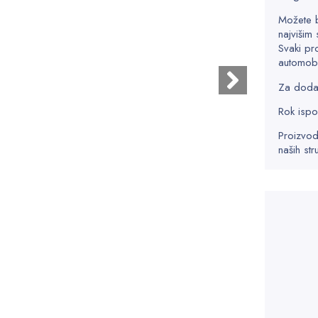
Možete 
najvišim 
Svaki pr
automobi
Za dodatn
Rok ispo
Proizvod
naših str