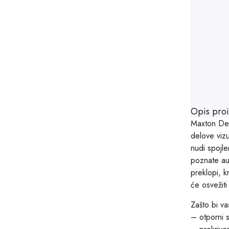
Opis pro
Maxton Desi
delove vizu
nudi spojl
poznate aut
preklopi, k
će osvežit
Zašto bi va
– otporni 