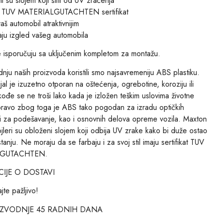
i su slojem koji štiti od UV zračenja
su TUV MATERIALGUTACHTEN sertifikat
aš automobil atraktivnijim
ju izgled vašeg automobila
e isporučuju sa uključenim kompletom za montažu.
nju naših proizvoda koristili smo najsavremeniju ABS plastiku.
jal je izuzetno otporan na oštećenja, ogrebotine, koroziju ili
ođe se ne troši lako kada je izložen teškim uslovima životne
pravo zbog toga je ABS tako pogodan za izradu optičkih
 za podešavanje, kao i osnovnih delova opreme vozila. Maxton
jleri su obloženi slojem koji odbija UV zrake kako bi duže ostao
anju. Ne moraju da se farbaju i za svoj stil imaju sertifikat TUV
LGUTACHTEN.
IJE O DOSTAVI
jte pažljivo!
IZVODNJE 45 RADNIH DANA