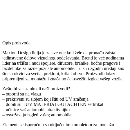
Opis proizvoda
Maxton Design linija je za sve one koji žele da pronađu zaista
jedinstvene delove vizuelnog podešavanja. Brend je već godinama
lider na tržištu i nudi spojlere, difuzore, branike, bočne pragove i
razdelnike za razne poznate automobile. Tu su i zgodni uređaji kao
što su okviri za svetla, preklopi, krila i obrve. Proizvodi dolaze
pripremljeni za montažu i značajno će osvežiti izgled vašeg vozila.
Zašto bi vas zanimali naši proizvodi?
– otporni su na vlagu
– prekriveni su slojem koji štiti od UV zračenja
– dobili su TUV MATERIALGUTACHTEN sertifikat
– učiniće vaš automobil atraktivnijim
– osvežavaju izgled vašeg automobila
Elementi se isporučuju sa uključenim kompletom za montažu.