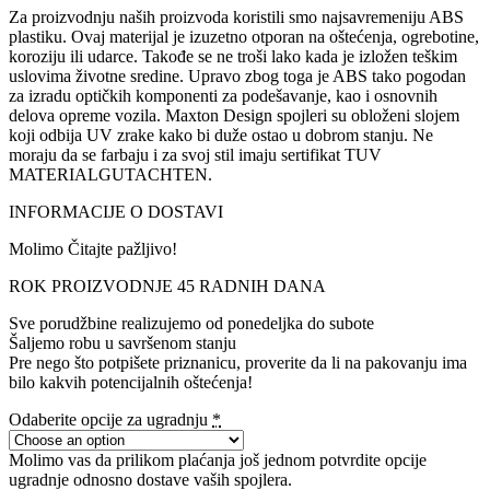
Za proizvodnju naših proizvoda koristili smo najsavremeniju ABS
plastiku. Ovaj materijal je izuzetno otporan na oštećenja, ogrebotine,
koroziju ili udarce. Takođe se ne troši lako kada je izložen teškim
uslovima životne sredine. Upravo zbog toga je ABS tako pogodan
za izradu optičkih komponenti za podešavanje, kao i osnovnih
delova opreme vozila. Maxton Design spojleri su obloženi slojem
koji odbija UV zrake kako bi duže ostao u dobrom stanju. Ne
moraju da se farbaju i za svoj stil imaju sertifikat TUV
MATERIALGUTACHTEN.
INFORMACIJE O DOSTAVI
Molimo Čitajte pažljivo!
ROK PROIZVODNJE 45 RADNIH DANA
Sve porudžbine realizujemo od ponedeljka do subote
Šaljemo robu u savršenom stanju
Pre nego što potpišete priznanicu, proverite da li na pakovanju ima
bilo kakvih potencijalnih oštećenja!
Odaberite opcije za ugradnju
*
Molimo vas da prilikom plaćanja još jednom potvrdite opcije
ugradnje odnosno dostave vaših spojlera.