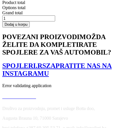
Product total
Options total
Grand total
SIDE
SKIRTS
Dodaj u korpu
DIFFUSERS
VW
POVEZANI PROIZVODI
MOŽDA
GOLF
ŽELITE DA KOMPLETIRATE
IV
R32
SPOJLERE ZA VAŠ AUTOMOBIL?
količina
SPOJLERI.RS
ZAPRATITE NAS NA
INSTAGRAMU
Error validating application
USLOVI KORIŠĆENJA
Društvo za proizvodnju, promet i usluge Botta doo,
Augusta Brauna 10, 71000 Sarajevo
broj telefona +387 60 305 53 71, e-mail: info@spojleri.ba