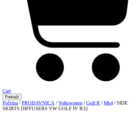
Cart
Pretraži
Početna
/
PRODAVNICA
/
Volkswagen
/
Golf R
/
Mk4
/ SIDE
SKIRTS DIFFUSERS VW GOLF IV R32