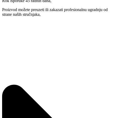
Rok isporuke 45 radnih dana,
Proizvod možete preuzeti ili zakazati profesionalnu ugradnju od
strane naših stručnjaka,