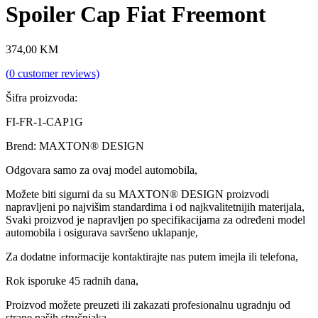
Spoiler Cap Fiat Freemont
374,00
KM
(
0
customer reviews)
Šifra proizvoda:
FI-FR-1-CAP1G
Brend: MAXTON® DESIGN
Odgovara samo za ovaj model automobila,
Možete biti sigurni da su MAXTON® DESIGN proizvodi
napravljeni po najvišim standardima i od najkvalitetnijih materijala,
Svaki proizvod je napravljen po specifikacijama za određeni model
automobila i osigurava savršeno uklapanje,
Za dodatne informacije kontaktirajte nas putem imejla ili telefona,
Rok isporuke 45 radnih dana,
Proizvod možete preuzeti ili zakazati profesionalnu ugradnju od
strane naših stručnjaka,