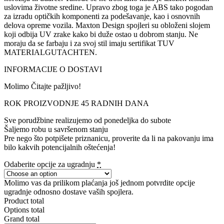
uslovima životne sredine. Upravo zbog toga je ABS tako pogodan
za izradu optičkih komponenti za podešavanje, kao i osnovnih
delova opreme vozila. Maxton Design spojleri su obloženi slojem
koji odbija UV zrake kako bi duže ostao u dobrom stanju. Ne
moraju da se farbaju i za svoj stil imaju sertifikat TUV
MATERIALGUTACHTEN.
INFORMACIJE O DOSTAVI
Molimo Čitajte pažljivo!
ROK PROIZVODNJE 45 RADNIH DANA
Sve porudžbine realizujemo od ponedeljka do subote
Šaljemo robu u savršenom stanju
Pre nego što potpišete priznanicu, proverite da li na pakovanju ima
bilo kakvih potencijalnih oštećenja!
Odaberite opcije za ugradnju
*
Molimo vas da prilikom plaćanja još jednom potvrdite opcije
ugradnje odnosno dostave vaših spojlera.
Product total
Options total
Grand total