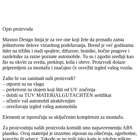
Opis proizvoda
Maxton Design linija je za sve one koji žele da pronađu zaista
jedinstvene delove vizuelnog podešavanja. Brend je već godinama
lider na tržištu i nudi spojlere, difuzore, branike, bočne pragove i
razdelnike za razne poznate automobile. Tu su i zgodni uređaji kao
što su okviri za svetla, preklopi, krila i obrve. Proizvodi dolaze
pripremljeni za montažu i značajno će osvežiti izgled vašeg vozila.
Zašto bi vas zanimali naši proizvodi?
– otporni su na vlagu
– prekriveni su slojem koji štiti od UV zračenja
– dobili su TUV MATERIALGUTACHTEN sertifikat
– učiniće vaš automobil atraktivnijim
– osvežavaju izgled vašeg automobila
Elementi se isporučuju sa uključenim kompletom za montažu.
Za proizvodnju naših proizvoda koristili smo najsavremeniju ABS
plastiku. Ovaj materijal je izuzetno otporan na oštećenja, ogrebotine,
koroziju ili udarce. Takođe se ne troši lako kada je izložen teškim