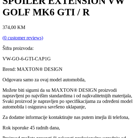
SPOILER EXTENSION VW
GOLF MK6 GTI / R
374,00
KM
(
0
customer reviews)
Šifra proizvoda:
VW-GO-6-GTI-CAP1G
Brend: MAXTON® DESIGN
Odgovara samo za ovaj model automobila,
Možete biti sigurni da su MAXTON® DESIGN proizvodi
napravljeni po najvišim standardima i od najkvalitetnijih materijala,
Svaki proizvod je napravljen po specifikacijama za određeni model
automobila i osigurava savršeno uklapanje,
Za dodatne informacije kontaktirajte nas putem imejla ili telefona,
Rok isporuke 45 radnih dana,