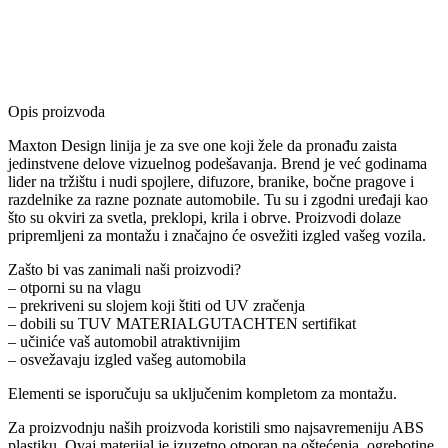
Opis proizvoda
Maxton Design linija je za sve one koji žele da pronađu zaista
jedinstvene delove vizuelnog podešavanja. Brend je već godinama
lider na tržištu i nudi spojlere, difuzore, branike, bočne pragove i
razdelnike za razne poznate automobile. Tu su i zgodni uređaji kao
što su okviri za svetla, preklopi, krila i obrve. Proizvodi dolaze
pripremljeni za montažu i značajno će osvežiti izgled vašeg vozila.
Zašto bi vas zanimali naši proizvodi?
– otporni su na vlagu
– prekriveni su slojem koji štiti od UV zračenja
– dobili su TUV MATERIALGUTACHTEN sertifikat
– učiniće vaš automobil atraktivnijim
– osvežavaju izgled vašeg automobila
Elementi se isporučuju sa uključenim kompletom za montažu.
Za proizvodnju naših proizvoda koristili smo najsavremeniju ABS
plastiku. Ovaj materijal je izuzetno otporan na oštećenja, ogrebotine,