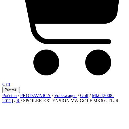
Cart
Pretraži
Početna
/
PRODAVNICA
/
Volkswagen
/
Golf
/
Mk6 [2008-
2012]
/
R
/ SPOILER EXTENSION VW GOLF MK6 GTI / R