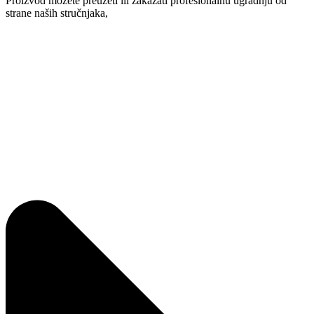
Proizvod možete preuzeti ili zakazati profesionalnu ugradnju od
strane naših stručnjaka,