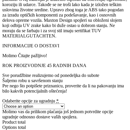
koroziju ili udarce. Takođe se ne troši lako kada je izložen teškim
uslovima životne sredine. Upravo zbog toga je ABS tako pogodan
za izradu optičkih komponenti za podešavanje, kao i osnovnih
delova opreme vozila. Maxton Design spojleri su obloženi slojem
koji odbija UV zrake kako bi duže ostao u dobrom stanju. Ne
moraju da se farbaju i za svoj stil imaju sertifikat TUV
MATERIALGUTACHTEN.
INFORMACIJE O DOSTAVI
Molimo Čitajte pažljivo!
ROK PROIZVODNJE 45 RADNIH DANA
Sve porudžbine realizujemo od ponedeljka do subote
Šaljemo robu u savršenom stanju
Pre nego što potpišete priznanicu, proverite da li na pakovanju ima
bilo kakvih potencijalnih oštećenja!
Odaberite opcije za ugradnju
*
Molimo vas da prilikom plaćanja još jednom potvrdite opcije
ugradnje odnosno dostave vaših spojlera.
Product total
Options total