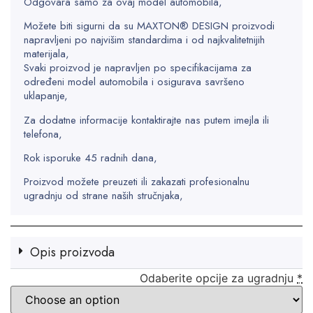
Odgovara samo za ovaj model automobila,
Možete biti sigurni da su MAXTON® DESIGN proizvodi
napravljeni po najvišim standardima i od najkvalitetnijih
materijala,
Svaki proizvod je napravljen po specifikacijama za
određeni model automobila i osigurava savršeno
uklapanje,
Za dodatne informacije kontaktirajte nas putem imejla ili
telefona,
Rok isporuke 45 radnih dana,
Proizvod možete preuzeti ili zakazati profesionalnu
ugradnju od strane naših stručnjaka,
Opis proizvoda
Odaberite opcije za ugradnju
*