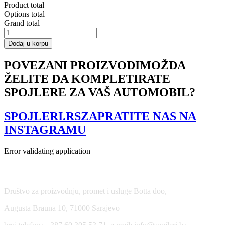
Product total
Options total
Grand total
SPOILER
SIDE
Dodaj u korpu
EXTENSIONS
HONDA
POVEZANI PROIZVODI
MOŽDA
CIVIC
ŽELITE DA KOMPLETIRATE
X
TYPE
SPOJLERE ZA VAŠ AUTOMOBIL?
R
količina
SPOJLERI.RS
ZAPRATITE NAS NA
INSTAGRAMU
Error validating application
USLOVI KORIŠĆENJA
Društvo za proizvodnju, promet i usluge Botta doo,
Augusta Brauna 10, 71000 Sarajevo