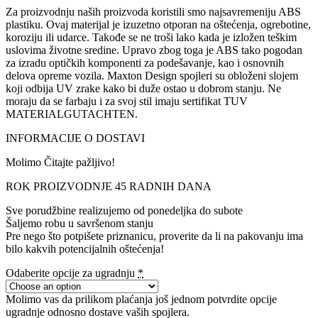
Za proizvodnju naših proizvoda koristili smo najsavremeniju ABS
plastiku. Ovaj materijal je izuzetno otporan na oštećenja, ogrebotine,
koroziju ili udarce. Takođe se ne troši lako kada je izložen teškim
uslovima životne sredine. Upravo zbog toga je ABS tako pogodan
za izradu optičkih komponenti za podešavanje, kao i osnovnih
delova opreme vozila. Maxton Design spojleri su obloženi slojem
koji odbija UV zrake kako bi duže ostao u dobrom stanju. Ne
moraju da se farbaju i za svoj stil imaju sertifikat TUV
MATERIALGUTACHTEN.
INFORMACIJE O DOSTAVI
Molimo Čitajte pažljivo!
ROK PROIZVODNJE 45 RADNIH DANA
Sve porudžbine realizujemo od ponedeljka do subote
Šaljemo robu u savršenom stanju
Pre nego što potpišete priznanicu, proverite da li na pakovanju ima
bilo kakvih potencijalnih oštećenja!
Odaberite opcije za ugradnju
*
Molimo vas da prilikom plaćanja još jednom potvrdite opcije
ugradnje odnosno dostave vaših spojlera.