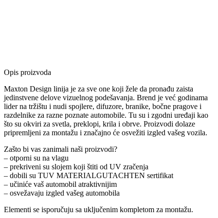
Opis proizvoda
Maxton Design linija je za sve one koji žele da pronađu zaista
jedinstvene delove vizuelnog podešavanja. Brend je već godinama
lider na tržištu i nudi spojlere, difuzore, branike, bočne pragove i
razdelnike za razne poznate automobile. Tu su i zgodni uređaji kao
što su okviri za svetla, preklopi, krila i obrve. Proizvodi dolaze
pripremljeni za montažu i značajno će osvežiti izgled vašeg vozila.
Zašto bi vas zanimali naši proizvodi?
– otporni su na vlagu
– prekriveni su slojem koji štiti od UV zračenja
– dobili su TUV MATERIALGUTACHTEN sertifikat
– učiniće vaš automobil atraktivnijim
– osvežavaju izgled vašeg automobila
Elementi se isporučuju sa uključenim kompletom za montažu.