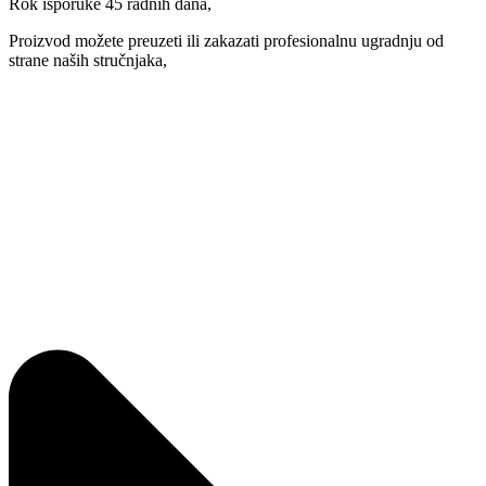
Rok isporuke 45 radnih dana,
Proizvod možete preuzeti ili zakazati profesionalnu ugradnju od
strane naših stručnjaka,