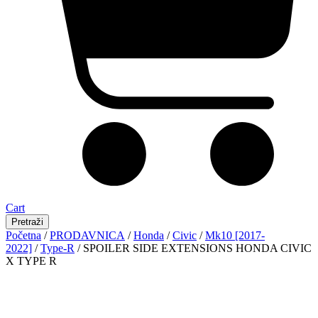
Cart
Pretraži
Početna
/
PRODAVNICA
/
Honda
/
Civic
/
Mk10 [2017-
2022]
/
Type-R
/ SPOILER SIDE EXTENSIONS HONDA CIVIC
X TYPE R