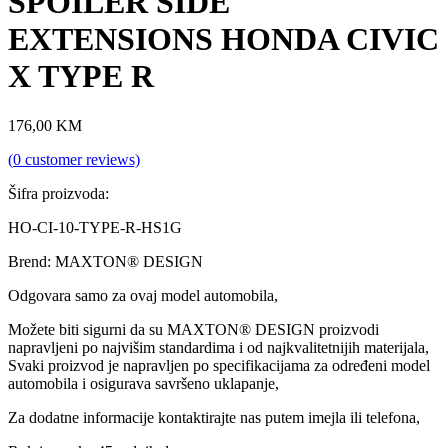
SPOILER SIDE
EXTENSIONS HONDA CIVIC
X TYPE R
176,00
KM
(
0
customer reviews)
Šifra proizvoda:
HO-CI-10-TYPE-R-HS1G
Brend: MAXTON® DESIGN
Odgovara samo za ovaj model automobila,
Možete biti sigurni da su MAXTON® DESIGN proizvodi
napravljeni po najvišim standardima i od najkvalitetnijih materijala,
Svaki proizvod je napravljen po specifikacijama za određeni model
automobila i osigurava savršeno uklapanje,
Za dodatne informacije kontaktirajte nas putem imejla ili telefona,