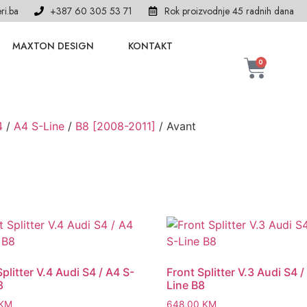
ri.ba
+387 60 305 53 71
Rok proizvodnje 45 radnih dana
MAXTON DESIGN
KONTAKT
0
4
/
A4 S-Line
/
B8 [2008-2011]
/ Avant
plitter V.4 Audi S4 / A4 S-
Front Splitter V.3 Audi S4 /
8
Line B8
KM
648,00
KM