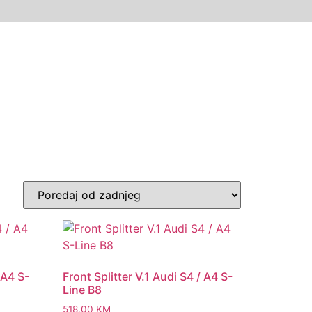
 A4 S-
Front Splitter V.1 Audi S4 / A4 S-
Line B8
518,00
KM