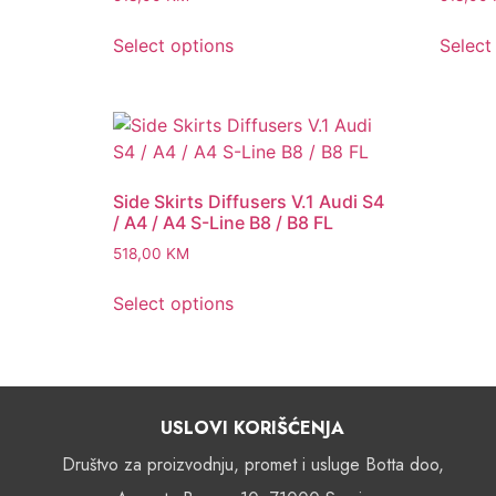
Select options
Select
Side Skirts Diffusers V.1 Audi S4
/ A4 / A4 S-Line B8 / B8 FL
518,00
KM
Select options
USLOVI KORIŠĆENJA
Društvo za proizvodnju, promet i usluge Botta doo,