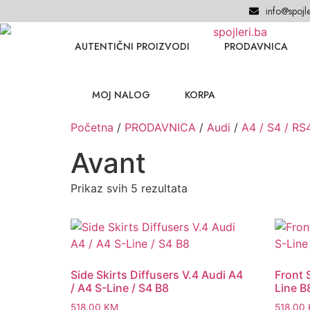
info@spojle
AUTENTIČNI PROIZVODI
PRODAVNICA
MOJ NALOG
KORPA
Početna
/
PRODAVNICA
/
Audi
/
A4 / S4 / RS
Avant
Prikaz svih 5 rezultata
Side Skirts Diffusers V.4 Audi A4
Front S
/ A4 S-Line / S4 B8
Line B
518,00
KM
518,00