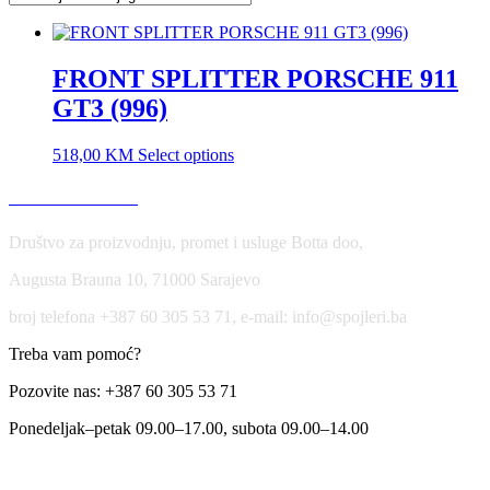
FRONT SPLITTER PORSCHE 911
GT3 (996)
518,00
KM
Select options
USLOVI KORIŠĆENJA
Društvo za proizvodnju, promet i usluge Botta doo,
Augusta Brauna 10, 71000 Sarajevo
broj telefona +387 60 305 53 71, e-mail: info@spojleri.ba
Treba vam pomoć?
Pozovite nas: +387 60 305 53 71
Ponedeljak–petak 09.00–17.00, subota 09.00–14.00