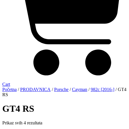
Cart
Početna
/
PRODAVNICA
/
Porsche
/
Cayman
/
982c [2016-]
/ GT4
RS
GT4 RS
Sorted
Prikaz svih 4 rezultata
by