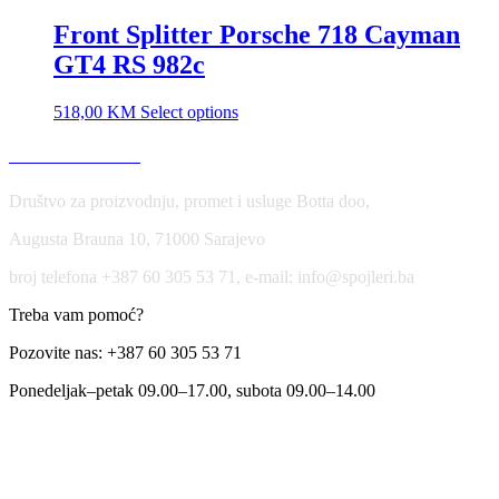
Front Splitter Porsche 718 Cayman
GT4 RS 982c
518,00
KM
Select options
USLOVI KORIŠĆENJA
Društvo za proizvodnju, promet i usluge Botta doo,
Augusta Brauna 10, 71000 Sarajevo
broj telefona +387 60 305 53 71, e-mail: info@spojleri.ba
Treba vam pomoć?
Pozovite nas: +387 60 305 53 71
Ponedeljak–petak 09.00–17.00, subota 09.00–14.00