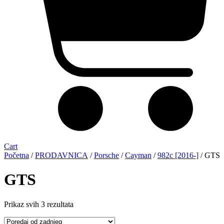
Cart
Početna
/
PRODAVNICA
/
Porsche
/
Cayman
/
982c [2016-]
/ GTS
GTS
Sorted
Prikaz svih 3 rezultata
by
latest