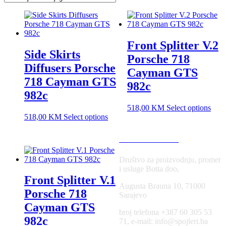
Front Splitter V.2
Side Skirts
Porsche 718
Diffusers Porsche
Cayman GTS
718 Cayman GTS
982c
982c
518,00
KM
Select options
518,00
KM
Select options
USLOVI KORIŠĆENJA
Društvo za proizvodnju, promet
i usluge Botta doo,
Front Splitter V.1
Augusta Brauna 10, 71000
Porsche 718
Sarajevo
Cayman GTS
broj telefona +387 60 305 53
982c
71, e-mail: info@spojleri.ba