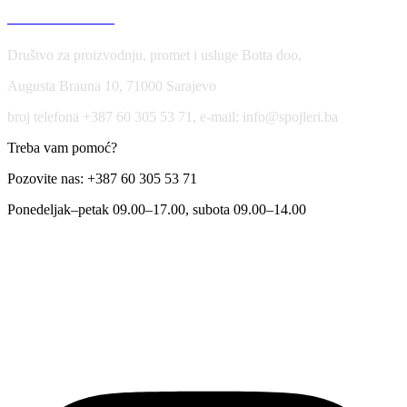
USLOVI KORIŠĆENJA
Društvo za proizvodnju, promet i usluge Botta doo,
Augusta Brauna 10, 71000 Sarajevo
broj telefona +387 60 305 53 71, e-mail: info@spojleri.ba
Treba vam pomoć?
Pozovite nas: +387 60 305 53 71
Ponedeljak–petak 09.00–17.00, subota 09.00–14.00