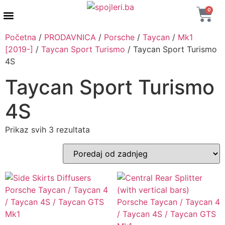
0
AUTENTIČNI PROIZVODI
MAXTON DESIGN
Početna
/
PRODAVNICA
/
Porsche
/
Taycan
/
Mk1
[2019-]
/
Taycan Sport Turismo
/ Taycan Sport Turismo
4S
Taycan Sport Turismo
4S
Prikaz svih 3 rezultata