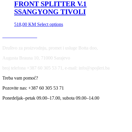
FRONT SPLITTER V.1
SSANGYONG TIVOLI
518,00
KM
Select options
USLOVI KORIŠĆENJA
Društvo za proizvodnju, promet i usluge Botta doo,
Augusta Brauna 10, 71000 Sarajevo
broj telefona +387 60 305 53 71, e-mail: info@spojleri.ba
Treba vam pomoć?
Pozovite nas: +387 60 305 53 71
Ponedeljak–petak 09.00–17.00, subota 09.00–14.00