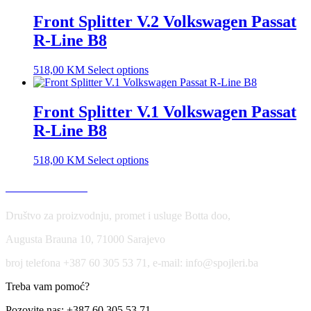
Front Splitter V.2 Volkswagen Passat
R-Line B8
518,00
KM
Select options
Front Splitter V.1 Volkswagen Passat
R-Line B8
518,00
KM
Select options
USLOVI KORIŠĆENJA
Društvo za proizvodnju, promet i usluge Botta doo,
Augusta Brauna 10, 71000 Sarajevo
broj telefona +387 60 305 53 71, e-mail: info@spojleri.ba
Treba vam pomoć?
Pozovite nas: +387 60 305 53 71