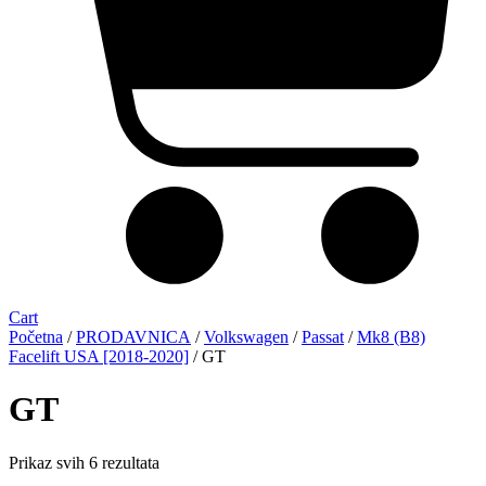
Cart
Početna
/
PRODAVNICA
/
Volkswagen
/
Passat
/
Mk8 (B8)
Facelift USA [2018-2020]
/ GT
GT
Sorted
Prikaz svih 6 rezultata
by