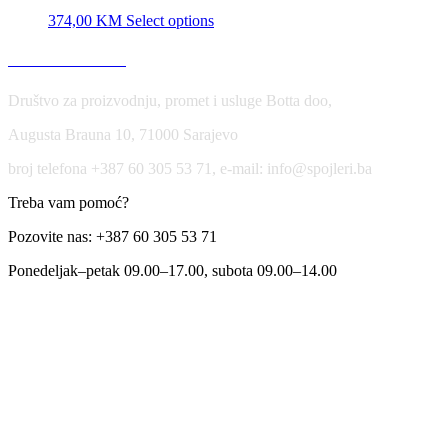
374,00
KM
Select options
USLOVI KORIŠĆENJA
Društvo za proizvodnju, promet i usluge Botta doo,
Augusta Brauna 10, 71000 Sarajevo
broj telefona +387 60 305 53 71, e-mail: info@spojleri.ba
Treba vam pomoć?
Pozovite nas: +387 60 305 53 71
Ponedeljak–petak 09.00–17.00, subota 09.00–14.00