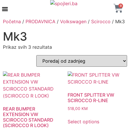
0
AUTENTIČNI PROIZVODI
MAXTON DESIGN
Početna
/
PRODAVNICA
/
Volkswagen
/
Scirocco
/ Mk3
Mk3
Prikaz svih 3 rezultata
FRONT SPLITTER VW
SCIROCCO R-LINE
REAR BUMPER
518,00
KM
EXTENSION VW
SCIROCCO STANDARD
Select options
(SCIROCCO R LOOK)