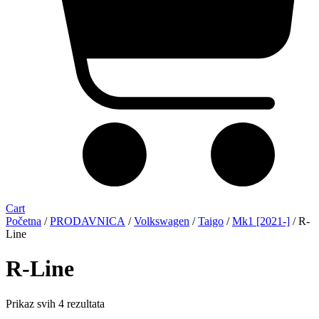
Cart
Početna
/
PRODAVNICA
/
Volkswagen
/
Taigo
/
Mk1 [2021-]
/ R-
Line
R-Line
Sorted
Prikaz svih 4 rezultata
by