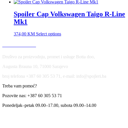
Spoiler Cap Volkswagen Taigo R-Line
Mk1
374,00
KM
Select options
USLOVI KORIŠĆENJA
Društvo za proizvodnju, promet i usluge Botta doo,
Augusta Brauna 10, 71000 Sarajevo
broj telefona +387 60 305 53 71, e-mail: info@spojleri.ba
Treba vam pomoć?
Pozovite nas: +387 60 305 53 71
Ponedeljak–petak 09.00–17.00, subota 09.00–14.00