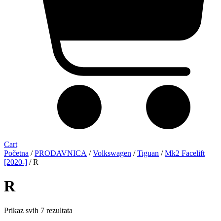
Cart
Početna
/
PRODAVNICA
/
Volkswagen
/
Tiguan
/
Mk2 Facelift
[2020-]
/ R
R
Sorted
Prikaz svih 7 rezultata
by