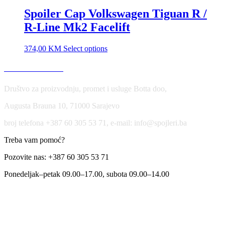
Spoiler Cap Volkswagen Tiguan R /
R-Line Mk2 Facelift
374,00
KM
Select options
USLOVI KORIŠĆENJA
Društvo za proizvodnju, promet i usluge Botta doo,
Augusta Brauna 10, 71000 Sarajevo
broj telefona +387 60 305 53 71, e-mail: info@spojleri.ba
Treba vam pomoć?
Pozovite nas: +387 60 305 53 71
Ponedeljak–petak 09.00–17.00, subota 09.00–14.00